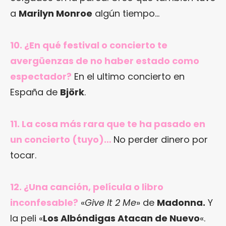
a
Marilyn Monroe
algún tiempo…
10. ¿En qué festival o concierto te
avergüenzas de no haber estado como
espectador?
En el ultimo concierto en
España de
Björk
.
11. La cosa más rara que te ha pasado en
un concierto (tuyo)…
No perder dinero por
tocar.
12. ¿Una canción, película o libro
inconfesable?
«
Give It 2 Me
» de
Madonna.
Y
la peli «
Los Albóndigas Atacan de Nuevo
«.