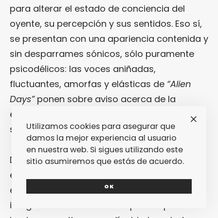
para alterar el estado de conciencia del
oyente, su percepción y sus sentidos. Eso sí,
se presentan con una apariencia contenida y
sin desparrames sónicos, sólo puramente
psicodélicos: las voces aniñadas,
fluctuantes, amorfas y elásticas de
“Alien
Days”
ponen sobre aviso acerca de la
excursión hacia y entre diferentes niveles
Utilizamos cookies para asegurar que
sensitivos que se desarrolla en
“MGMT”
.
damos la mejor experiencia al usuario
en nuestra web. Si sigues utilizando este
De temática macabra, extraterrestre,
sitio asumiremos que estás de acuerdo.
enigmática, resignada, introspectiva,
OK
esotérica y espacial, las piezas que lo
integran se van derritiendo poco a poco