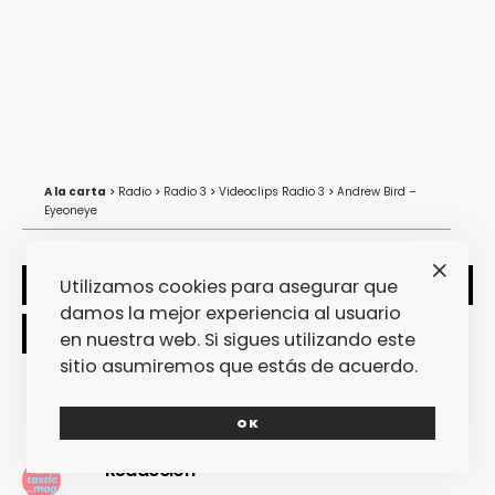
A la carta
>
Radio
>
Radio 3
>
Videoclips Radio 3
>
Andrew Bird –
Eyeoneye
Utilizamos cookies para asegurar que
SHARE
TWEET
damos la mejor experiencia al usuario
en nuestra web. Si sigues utilizando este
sitio asumiremos que estás de acuerdo.
OK
Redacción