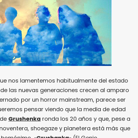
que nos lamentemos habitualmente del estado
onde las nuevas generaciones crecen al amparo
rnado por un horror mainstream, parece ser
ueremos pensar viendo que la media de edad
 de
Grushenka
ronda los 20 años y que, pese a
ón noventera, shoegaze y planetera está más que
P homónimo, «
Grushanka
» (El Genio