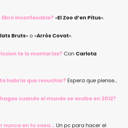
o libro inconfesable?
«
El Zoo d’en Pitus
«.
lats Bruts
» o «
Arròs Covat
«.
iccion te lo montarías?
Con
Carlota
ta habría que resucitar?
Espera que piense…
ue hagas cuando el mundo se acabe en 2012?
ar nunca en tu casa…
Un pc para hacer el