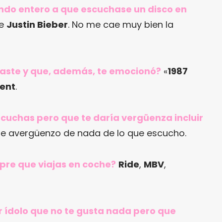
mundo entero a que escuchase un disco en
de
Justin Bieber
. No me cae muy bien la
raste y que, además, te emocionó?
«
1987
ent
.
scuchas pero que te daría vergüenza incluir
 avergüenzo de nada de lo que escucho.
pre que viajas en coche?
Ride
,
MBV
,
r ídolo que no te gusta nada pero que