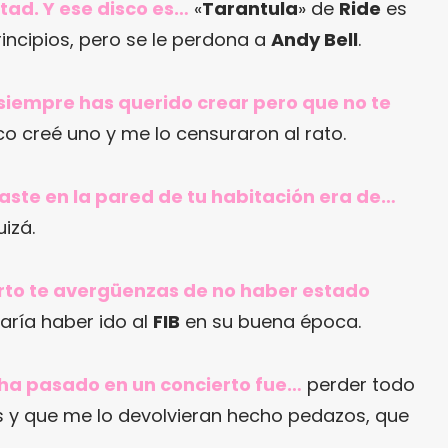
tad. Y ese disco es…
«
Tarantula
» de
Ride
es
incipios, pero se le perdona a
Andy Bell
.
siempre has querido crear pero que no te
o creé uno y me lo censuraron al rato.
gaste en la pared de tu habitación era de…
uizá.
ierto te avergüenzas de no haber estado
aría haber ido al
FIB
en su buena época.
 ha pasado en un concierto fue…
perder todo
los y que me lo devolvieran hecho pedazos, que