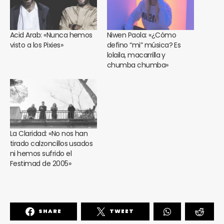
Acid Arab: «Nunca hemos
Niwen Paola: «¿Cómo
visto a los Pixies»
defino “mi” música? Es
lolaila, macarrilla y
chumba chumba»
La Claridad: «No nos han
tirado calzoncillos usados
ni hemos sufrido el
Festimad de 2005»
SHARE
TWEET