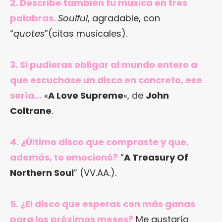
2. Describe también tu música en tres
palabras.
Soulful
, agradable, con
“
quotes
”(citas musicales).
3. Si pudieras obligar al mundo entero a
que escuchase un disco en concreto, ese
sería…
«
A Love Supreme
«, de
John
Coltrane
.
4. ¿Último disco que compraste y que,
además, te emocionó?
“
A Treasury Of
Northern Soul
” (VV.AA.).
5. ¿El disco que esperas con más ganas
para los próximos meses?
Me gustaría