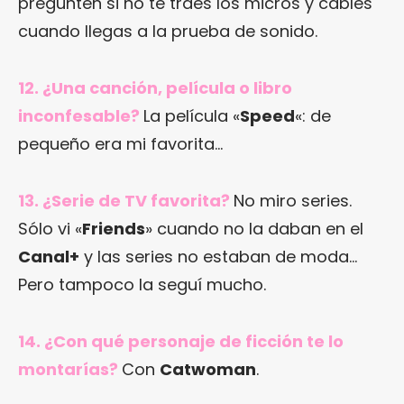
pregunten si no te traes los micros y cables
cuando llegas a la prueba de sonido.
12. ¿Una canción, película o libro
inconfesable?
La película «
Speed
«: de
pequeño era mi favorita…
13. ¿Serie de TV favorita?
No miro series.
Sólo vi «
Friends
» cuando no la daban en el
Canal+
y las series no estaban de moda…
Pero tampoco la seguí mucho.
14. ¿Con qué personaje de ficción te lo
montarías?
Con
Catwoman
.