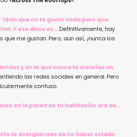
do «
Across The Rooftops
«.
r ídolo que no te gusta nada pero que
tad. Y ese disco es…
Definitivamente, hay
s que me gustan. Pero, aun así, ¡nunca los
tiendes y en la que nunca te crearías un
ntiendo las redes sociales en general. Pero
icularmente confuso.
gaste en la pared de tu habitación era de…
cierto te avergüenzas de no haber estado