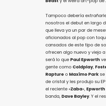
Beast
y el weird art-pop de
Tampoco debería extrañarle 
nosotros el debut en largo 
que lleva ya un par de mese
aficionados al pop con toqu
cansados de este tipo de so
ofrecen algo nuevo y viejo a 
será lo que
Paul Epworth
ve
gente como
Coldplay
,
Fost
Rapture
o
Maxïmo Park
se 
de cristal y les produjo su 
el reciente «
Zaba
«,
Epworth
banda,
Dave Bayley
. Y el r