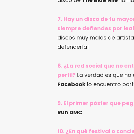
disco de
The Blue Nile
llama
7. Hay un disco de tu mayo
siempre defiendes por leal
discos muy malos de artista
defendería!
8. ¿La red social que no en
perfil?
La verdad es que no e
Facebook
lo encuentro part
9. El primer póster que pe
Run DMC
.
10. ¿En qué festival o con