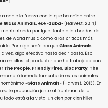
Alt-j
.
a nadie la fuerza con la que ha caído entre
de
Glass Animals
, ese «
Zaba
» (Harvest, 2014)
s contentando por igual tanto a las hordas de
es de world music como a los críticos más
nido. Por algo será: porque
Glass Animals
la vez, algo efectivo hasta decir basta. Eso
ría en ellos: el productor que ha trabajado con
er The People
,
Friendly Fires
,
Bloc Party
,
The
enamoró inmediatamente de estos animales
EP homónimo «
Glass Animals
» (Harvest, 2013). En
repite producción junto al frontman de la
esultado está a la vista: un cien por cien killer.