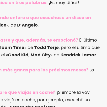
ica en tres palabras.
¡Es muy difícil!
mundo entero a que escuchase un disco en
doo
«, de
D’Angelo
.
raste y que, además, te emocionó?
El último
 Album Time
» de
Todd Terje
, pero el último que
el «
Good Kid, Mad City
» de
Kendrick Lamar
.
con más ganas para los próximos meses?
Lo
pre que viajas en coche?
¡Siempre la voy
e viajé en coche, por ejemplo, escuché un