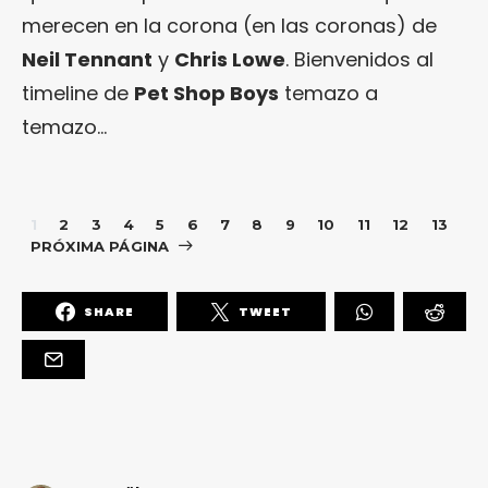
merecen en la corona (en las coronas) de
Neil Tennant
y
Chris Lowe
. Bienvenidos al
timeline de
Pet Shop Boys
temazo a
temazo…
1
2
3
4
5
6
7
8
9
10
11
12
13
PRÓXIMA PÁGINA
SHARE
TWEET