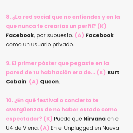
8. ¿La red social que no entiendes y en la
que nunca te crearías un perfil? (K)
Facebook
, por supuesto.
(A)
Facebook
como un usuario privado.
9. El primer póster que pegaste en la
pared de tu habitación era de… (K)
Kurt
Cobain
.
(A)
Queen
.
10. ¿En qué festival o concierto te
avergüenzas de no haber estado como
espectador? (K)
Puede que
Nirvana
en el
U4 de Viena.
(A)
En el Unplugged en Nueva