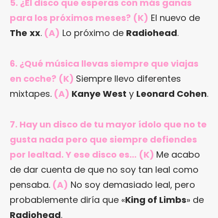
5. ¿El disco que esperas con más ganas
para los próximos meses? (K)
El nuevo de
The
xx
.
(A)
Lo próximo de
Radiohead
.
6. ¿Qué música llevas siempre que viajas
en coche? (K)
Siempre llevo diferentes
mixtapes.
(A)
Kanye West
y
Leonard Cohen
.
7. Hay un disco de tu mayor ídolo que no te
gusta nada pero que siempre defiendes
por lealtad. Y ese disco es… (K)
Me acabo
de dar cuenta de que no soy tan leal como
pensaba.
(A)
No soy demasiado leal, pero
probablemente diría que «
King of Limbs
» de
Radiohead
.