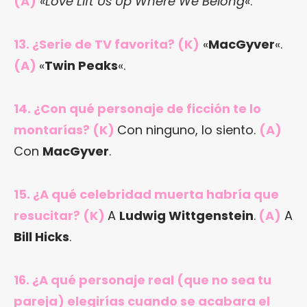
(A)
«
Love Lift Us Up Where We Belong
«.
13. ¿Serie de TV favorita? (K)
«
MacGyver
«.
(A)
«
Twin Peaks
«.
14. ¿Con qué personaje de ficción te lo
montarías? (K)
Con ninguno, lo siento.
(A)
Con
MacGyver
.
15. ¿A qué celebridad muerta habría que
resucitar? (K)
A
Ludwig Wittgenstein
.
(A)
A
Bill Hicks
.
16. ¿A qué personaje real (que no sea tu
pareja) elegirías cuando se acabara el