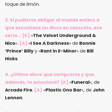
toque de limón.
3. Si pudieras obligar al mundo entero a
que escuchase un disco en concreto, ese
sería… (K)
«
The Velvet Underground &
Nico
«.
(A)
«
I See A Darkness
» de
Bonnie
‘Prince’ Billy
y «
Rant in E-Minor
» de
Bill
Hicks
.
4. ¿Último disco que compraste y que,
además, te emocionó? (K)
«
Funeral
«, de
Arcade Fire
.
(A)
«
Plastic Ono Bar
«, de
John
Lennon
.