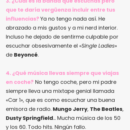
3. ¿Cuál es la banda que escuchas pero
que te daría vergüenza incluir entre tus
influencias?
Ya no tengo nada así. He
abrazado a mis gustos y a mi nerd interior.
Incluso he dejado de sentirme culpable por
escuchar obsesivamente el «
Single Ladies
»
de
Beyoncé
.
4. ¿Qué música llevas siempre que viajas
en coche?
No tengo coche, pero mi padre
siempre lleva una mixtape genial llamada
«Car 1», que es como escuchar una buena
emisora de radio.
Mungo Jerry
,
The Beatles
,
Dusty Springfield
… Mucha música de los 50
y los 60. Todo hits. Ningún fallo.