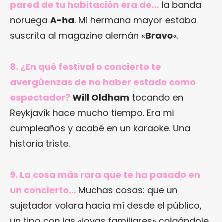
pared de tu habitación era de…
la banda
noruega
A-ha
. Mi hermana mayor estaba
suscrita al magazine alemán «
Bravo
«.
8. ¿En qué festival o concierto te
avergüenzas de no haber estado como
espectador?
Will Oldham
tocando en
Reykjavík hace mucho tiempo. Era mi
cumpleaños y acabé en un karaoke. Una
historia triste.
9. La cosa más rara que te ha pasado en
un concierto…
Muchas cosas: que un
sujetador volara hacia mí desde el público,
un tipo con las «joyas familiares» colgándole