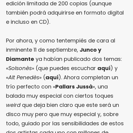
edición limitada de 200 copias (aunque
también podrá adquirirse en formato digital
e incluso en CD).
Por ahora, y como tentempiés de cara al
inminente 11 de septiembre,
Junco y
Diamante
ya habían publicado dos temas:
«
Solsonès
» (que puedes escuchar
aquí
) y
«
Alt Penedès
» (
aquí
). Ahora completan un
trío perfecto con «
Pallars Jussà
«, una
balada muy especial con ciertos toques
weird
que deja bien claro que este será un
disco muy pero que muy especial y, sobre
todo, guiado por las sensibilidades de estos
dos artistas cada uno con millones de