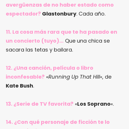
avergüenzas de no haber estado como
espectador?
Glastonbury
. Cada año.
11. La cosa más rara que te ha pasado en
un concierto (tuyo)…
Que una chica se
sacara las tetas y bailara.
12. ¿Una canción, película o libro
inconfesable?
«
Running Up That Hill
«, de
Kate Bush
.
13. ¿Serie de TV favorita?
«
Los Soprano
«.
14. ¿Con qué personaje de ficción te lo