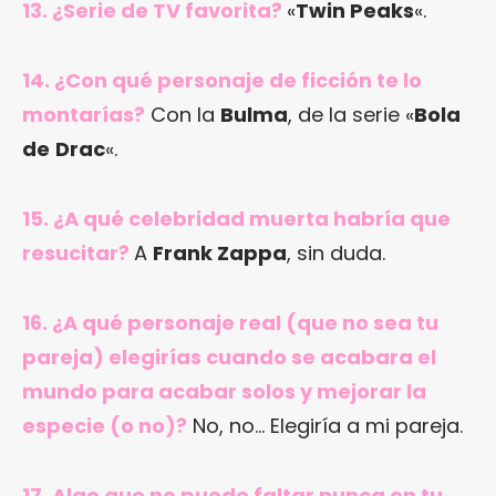
13. ¿Serie de TV favorita?
«
Twin Peaks
«.
14. ¿Con qué personaje de ficción te lo
montarías?
Con la
Bulma
, de la serie «
Bola
de
Drac
«.
15. ¿A qué celebridad muerta habría que
resucitar?
A
Frank Zappa
, sin duda.
16. ¿A qué personaje real (que no sea tu
pareja) elegirías cuando se acabara el
mundo para acabar solos y mejorar la
especie (o no)?
No, no… Elegiría a mi pareja.
17. Algo que no puede faltar nunca en tu