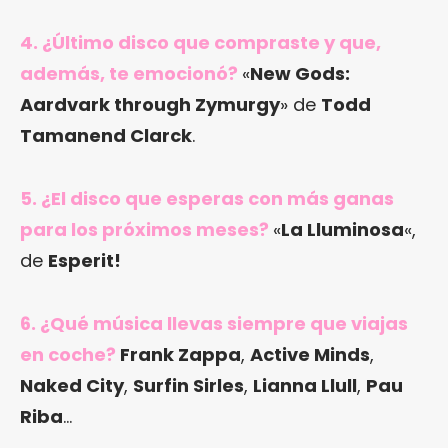
4. ¿Último disco que compraste y que,
además, te emocionó?
«
New Gods:
Aardvark through Zymurgy
» de
Todd
Tamanend Clarck
.
5. ¿El disco que esperas con más ganas
para los próximos meses?
«
La Lluminosa
«,
de
Esperit!
6. ¿Qué música llevas siempre que viajas
en coche?
Frank Zappa
,
Active Minds
,
Naked City
,
Surfin Sirles
,
Lianna Llull
,
Pau
Riba
…