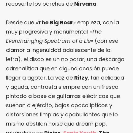
recoserte los parches de
Nirvana
.
Desde que «
The Big Roar
» empieza, con la
muy progresiva y monumental «
The
Everchanging Spectrum of a Lie
» (con ese
clamor a ingenuidad adolescente de la
letra), el disco es un no parar, una descarga
adrenalítica que en alguna ocasión puede
llegar a agotar. La voz de
Ritzy
, tan delicada
y aguda, contrasta siempre con un fresco
pintado a base de guitarras eléctricas que
suenan a ejército, bajos apocalípticos y
distorsiones limpias y apabullantes que lo
mismo destilan noise que dream pop,
mirándose en
Pixies
,
Sonic Youth
,
The