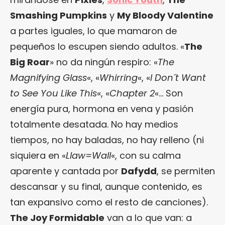
Smashing Pumpkins
y
My Bloody Valentine
a partes iguales, lo que mamaron de
pequeños lo escupen siendo adultos. «
The
Big Roar
» no da ningún respiro: «
The
Magnifying Glass
«, «
Whirring
«, «
I Don´t Want
to See You Like This
«, «
Chapter 2
«… Son
energía pura, hormona en vena y pasión
totalmente desatada. No hay medios
tiempos, no hay baladas, no hay relleno (ni
siquiera en «
Llaw=Wall
«, con su calma
aparente y cantada por
Dafydd
, se permiten
descansar y su final, aunque contenido, es
tan expansivo como el resto de canciones).
The Joy Formidable
van a lo que van: a