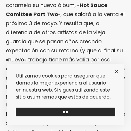
caramelo su nuevo álbum, «
Hot Sauce
Comittee Part Two
«, que saldrá a la venta el
próximo 3 de mayo. Y resulta que, a
diferencia de otros artistas de la vieja
guardia que se pasan años creando
expectación con su retorno (y que al final su
«nuevo» trabajo tiene más valía por esa
expectación que por su propia calidad), ellos
Utilizamos cookies para asegurar que
no necesitan elevar las expectativas… porque
damos la mejor experiencia al usuario
les sobran temazos. O eso se trasluce de su
en nuestra web. Si sigues utilizando este
primer single: «
Make Some Noise
«. Puro
sitio asumiremos que estás de acuerdo.
trallazo que recuerda a la mejor época de
OK
Beastie Boys
, con esas rimas fardonas y ese
sinte zumbón y jartísimo como espina dorsal