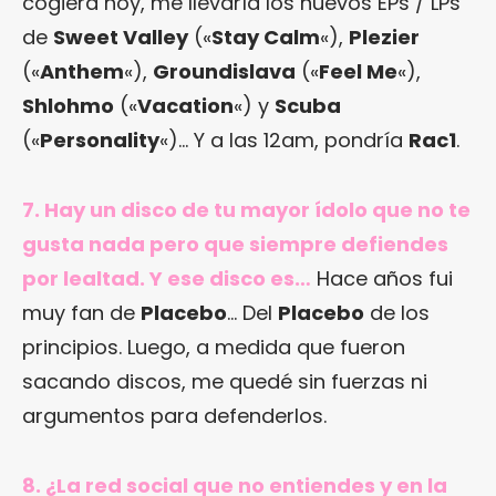
cogiera hoy, me llevaría los nuevos EPs / LPs
de
Sweet Valley
(«
Stay Calm
«),
Plezier
(«
Anthem
«),
Groundislava
(«
Feel Me
«),
Shlohmo
(«
Vacation
«) y
Scuba
(«
Personality
«)… Y a las 12am, pondría
Rac1
.
7. Hay un disco de tu mayor ídolo que no te
gusta nada pero que siempre defiendes
por lealtad. Y ese disco es…
Hace años fui
muy fan de
Placebo
… Del
Placebo
de los
principios. Luego, a medida que fueron
sacando discos, me quedé sin fuerzas ni
argumentos para defenderlos.
8. ¿La red social que no entiendes y en la