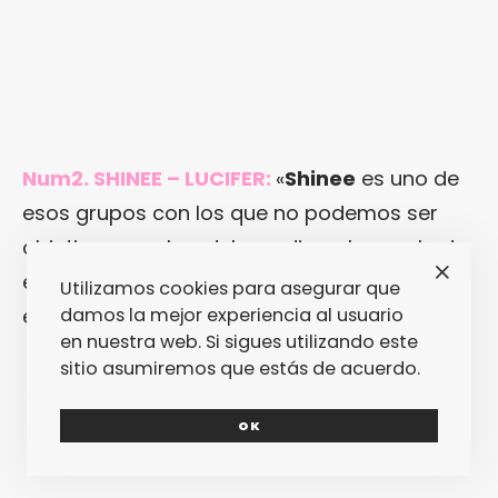
Num2. SHINEE – LUCIFER:
«
Shinee
es uno de
esos grupos con los que no podemos ser
objetivos, y pobre del que diga algo malo de
ellos… Este es uno de sus mejores temas, y
Utilizamos cookies para asegurar que
damos la mejor experiencia al usuario
eso lo sabe hasta el tato.»
en nuestra web. Si sigues utilizando este
sitio asumiremos que estás de acuerdo.
.
OK