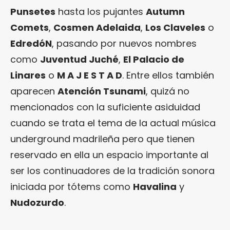
Punsetes
hasta los pujantes
Autumn
Comets
,
Cosmen Adelaida
,
Los Claveles
o
EdredóN
, pasando por nuevos nombres
como
Juventud Juché
,
El Palacio de
Linares
o
M A J E S T A D
. Entre ellos también
aparecen
Atención Tsunami
, quizá no
mencionados con la suficiente asiduidad
cuando se trata el tema de la actual música
underground madrileña pero que tienen
reservado en ella un espacio importante al
ser los continuadores de la tradición sonora
iniciada por tótems como
Havalina
y
Nudozurdo
.