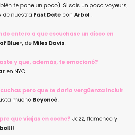
én te pone un poco). Si sois un poco voyeurs,
s de nuestra
Fast Date
con
Arbol
…
mundo entero a que escuchase un disco en
 of Blue
«, de
Miles Davis
.
raste y que, además, te emocionó?
ar
en NYC.
scuchas pero que te daría vergüenza incluir
usta mucho
Beyoncé
.
pre que viajas en coche?
Jazz, flamenco y
bol
!!!