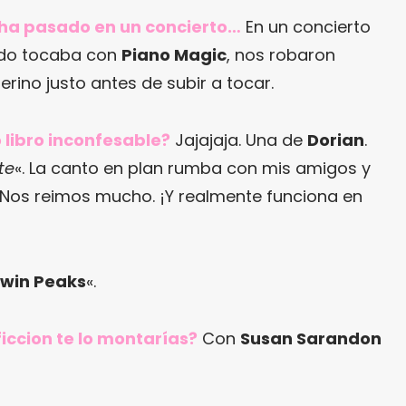
e ha pasado en un concierto…
En un concierto
ando tocaba con
Piano Magic
, nos robaron
rino justo antes de subir a tocar.
o libro inconfesable?
Jajajaja. Una de
Dorian
.
te
«. La canto en plan rumba con mis amigos y
… Nos reimos mucho. ¡Y realmente funciona en
win Peaks
«.
iccion te lo montarías?
Con
Susan Sarandon