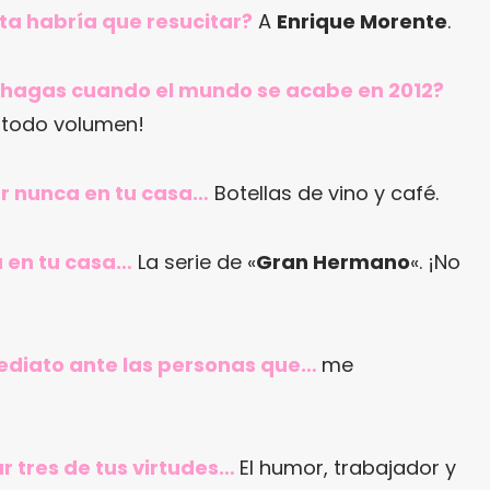
ta habría que resucitar?
A
Enrique Morente
.
ue hagas cuando el mundo se acabe en 2012?
 todo volumen!
ar nunca en tu casa…
Botellas de vino y café.
a en tu casa…
La serie de «
Gran Hermano
«. ¡No
mediato ante las personas que…
me
ar tres de tus virtudes…
El humor, trabajador y