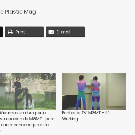
ic Plastic Mag
Print
E-mail
dábamos un duro por la
Fantastic TV. MGMT – It’s
va canción de MGMT… pero
Working
 que reconocer que es lo
s