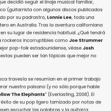
ue decidió seguir el linaje musical familiar,
ico (guitarrista con algunos discos publicados
ado por su padrastro,
Lonnie Lee
, toda una
tero en Australia. Tras la aventura californiana
ó en su lugar de residencia habitual. ¿Qué tendrá
a rockeros incorruptibles como
Joe Strummer
ejor pop-folk estadounidense, véase
Josh
uestas pueden ser tan tópicas que mejor no
sca travesía se resumían en el primer trabajo
rar nuestro paisano (y no sólo porque hable
ollow The Elephants
” (Everlasting, 2008). El
éxito de su pop ligero tamizado por notas de
iesen escuchar las palabras y la guitarra