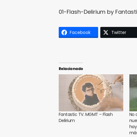
01-Flash-Delirium by
Fantast
Facebook
Twitter
Relacionado
Fantastic TV. MGMT – Flash
No 
Delirium
nue
hay
má