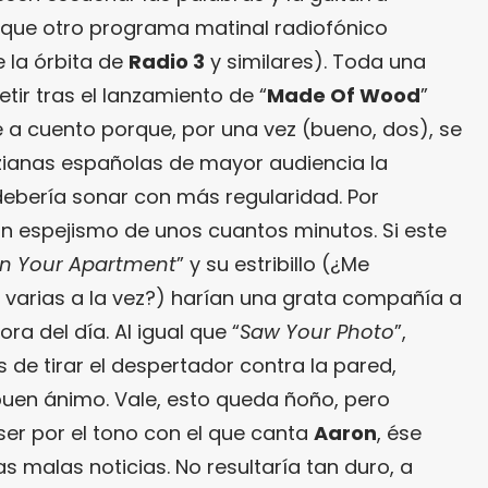
que otro programa matinal radiofónico
 la órbita de
Radio 3
y similares). Toda una
tir tras el lanzamiento de “
Made Of Wood
”
ene a cuento porque, por una vez (bueno, dos), se
zianas españolas de mayor audiencia la
ebería sonar con más regularidad. Por
n espejismo de unos cuantos minutos. Si este
In Your Apartment
” y su estribillo (¿Me
 varias a la vez?) harían una grata compañía a
ra del día. Al igual que “
Saw Your Photo
”,
e tirar el despertador contra la pared,
uen ánimo. Vale, esto queda ñoño, pero
ser por el tono con el que canta
Aaron
, ése
s malas noticias. No resultaría tan duro, a