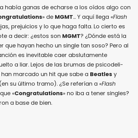
ya había ganas de echarse a los oídos algo con
ongratulations
» de
MGMT
… Y aquí llega «
Flash
as, prejuicios y lo que haga falta. Lo cierto es
te a decir: ¿estos son
MGMT
? ¿Dónde está la
 que hayan hecho un single tan soso? Pero al
canción es inevitable caer abslutamente
uelto a liar. Lejos de las brumas de psicodeli-
 han marcado un hit que sabe a
Beatles
y
(en su último tramo). ¿Se referían a «
Flash
que «
Congratulations
» no iba a tener singles?
aron a base de bien.