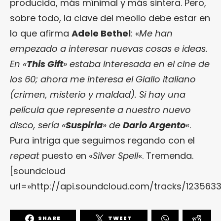
producida, más mínimal y más sintera. Pero,
sobre todo, la clave del meollo debe estar en
lo que afirma
Adele Bethel
: «
Me han
empezado a interesar nuevas cosas e ideas.
En «
This Gift
» estaba interesada en el cine de
los 60; ahora me interesa el Giallo italiano
(crimen, misterio y maldad). Si hay una
película que represente a nuestro nuevo
disco, sería «
Suspiria
» de
Dario Argento
«.
Pura intriga que seguimos regando con el
repeat
puesto en «
Silver Spell
«. Tremenda.
[soundcloud
url=»http://api.soundcloud.com/tracks/1235633
SHARE
TWEET