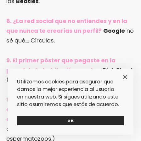
los
Beatles
.
8. ¿La red social que no entiendes y en la
que nunca te crearías un perfil?
Google
no
sé qué…. Círculos.
9. El primer póster que pegaste en la
pared de tu habitación era de…
Pink Floyd
(las pirámides del «
Dark Side of the Moon
«).
Utilizamos cookies para asegurar que
damos la mejor experiencia al usuario
en nuestra web. Si sigues utilizando este
10. ¿En qué festival o concierto te
sitio asumiremos que estás de acuerdo.
avergüenzas de no haber estado como
espectador?
En
Monterrey 1967
… (Pero es
OK
que aún estaba lidiando con otros
espermatozoos.)