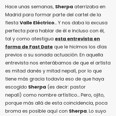
Hace unas semanas,
Sherpa
aterrizaba en
Madrid para formar parte del cartel de la
fiesta
Valle Eléctrico
… Y nos daba la excusa
perfecta para hablar de él e incluso con él,
tal y como atestigua
esta entrevista en
forma de Fast Date
que le hicimos los días
previos a su sonada actuación. En aquella
entrevista nos enterábamos de que el artista
es mitad danés y mitad nepalí, por lo que
tiene más gracia todavía eso de que haya
¿Te gusta fantasticmag.es?
escogido
Sherpa
(es decir: pastor
Pues, ahora que esta web está inactiva,
nepalí) como nombre artístico… Pero, ojito,
puede interesarte que la aventura
porque más allá de esta coincidencia, poca
continúa en
sinceramente.cc
.
broma es posible aquí con
Sherpa
. Lo suyo