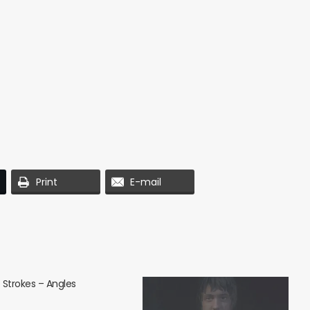
Print
E-mail
 Strokes – Angles