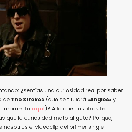
ntando: ¿sentías una curiosidad real por saber
o de
The Strokes
(que se titulará «
Angles
» y
 su momento
aquí
)? A lo que nosotros te
s que la curiosidad mató al gato? Porque,
 nosotros el videoclip del primer single