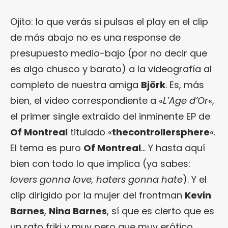
Ojito: lo que verás si pulsas el play en el clip
de más abajo no es una response de
presupuesto medio-bajo (por no decir que
es algo chusco y barato) a la videografía al
completo de nuestra amiga
Björk
. Es, más
bien, el video correspondiente a «
L’Age d’Or
«,
el primer single extraído del inminente EP de
Of Montreal
titulado «
thecontrollersphere
«.
El tema es puro
Of Montreal
… Y hasta aquí
bien con todo lo que implica (ya sabes:
lovers gonna love, haters gonna hate
). Y el
clip dirigido por la mujer del frontman
Kevin
Barnes
,
Nina Barnes
, sí que es cierto que es
un rato friki y muy pero que muy erótico