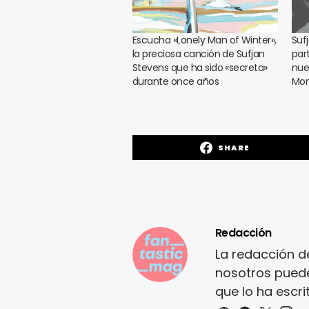
Escucha «Lonely Man of Winter»,
Suf
la preciosa canción de Sufjan
par
Stevens que ha sido «secreta»
nue
durante once años
Mon
SHARE
Redacción
La redacción d
nosotros puede
que lo ha escr