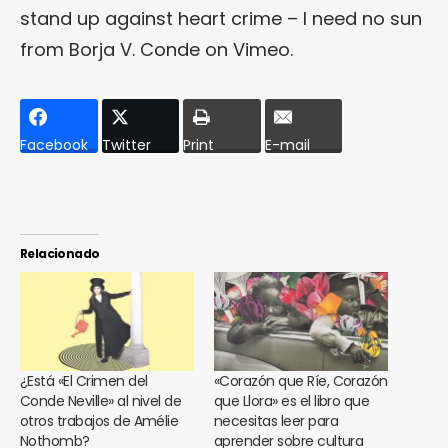
stand up against heart crime – I need no sun
from
Borja V. Conde
on
Vimeo
.
Facebook
Twitter
Print
E-mail
Relacionado
¿Está «El Crimen del
«Corazón que Ríe, Corazón
Conde Neville» al nivel de
que Llora» es el libro que
otros trabajos de Amélie
necesitas leer para
Nothomb?
aprender sobre cultura