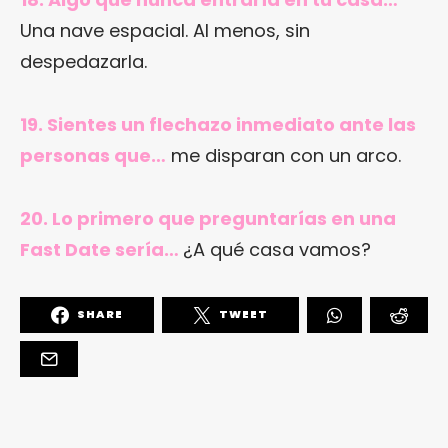
Una nave espacial. Al menos, sin
despedazarla.
19. Sientes un flechazo inmediato ante las
personas que…
me disparan con un arco.
20. Lo primero que preguntarías en una
Fast Date sería…
¿A qué casa vamos?
SHARE
TWEET