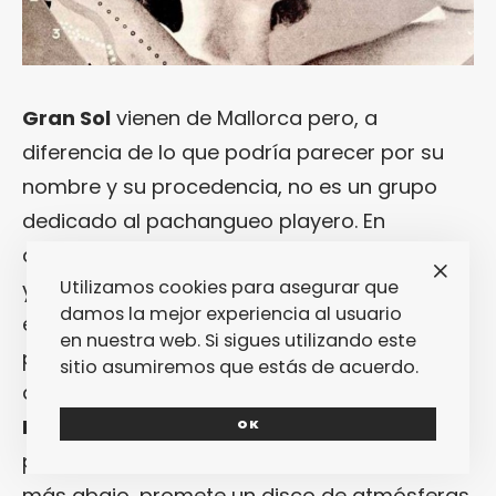
Gran Sol
vienen de Mallorca pero, a
diferencia de lo que podría parecer por su
nombre y su procedencia, no es un grupo
dedicado al pachangueo playero. En
absoluto. Ellos juegan en la liga de lo oscuro
Utilizamos cookies para asegurar que
y prefieren quedarse en casa para mirarse
damos la mejor experiencia al usuario
en los espejos de los
Bad Seeds
y el post-
en nuestra web. Si sigues utilizando este
punk antes que salir a la luz y jugar con la
sitio asumiremos que estás de acuerdo.
arena. Han fichado recientemente por
Primeros Pasitos
y su single de
OK
presentación, este «
Storm
» que te ponemos
más abajo, promete un disco de atmósferas