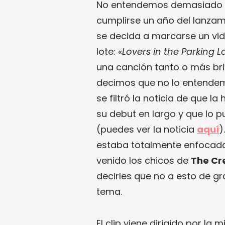
No entendemos demasiado qu
cumplirse un año del lanzam
se decida a marcarse un vi
lote: «
Lovers in the Parking L
una canción tanto o más bril
decimos que no lo entendem
se filtró la noticia de que 
su debut en largo y que lo 
(puedes ver la noticia
aquí
)
estaba totalmente enfocada 
venido los chicos de
The Cr
decirles que no a esto de g
tema.
El clip viene dirigido por la