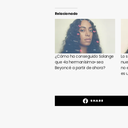
Relacionado
¿Cómo ha conseguido Solange
Lo 
que «la hermanísima» sea
nue
Beyoncé a partir de ahora?
no 
es 
SHARE