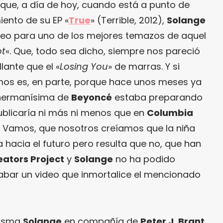
e, a día de hoy, cuando está a punto de
iento de su EP «
True
» (Terrible, 2012),
Solange
deo para uno de los mejores temazos de aquel
ot
«. Que, todo sea dicho, siempre nos pareció
lante que el «
Losing You
» de marras. Y si
os es, en parte, porque hace unos meses ya
la hermanísima de
Beyoncé
estaba preparando
publicaría ni más ni menos que en
Columbia
. Vamos, que nosotros creíamos que la niña
hacia el futuro pero resulta que no, que han
eators Project
y
Solange
no ha podido
rabar un video que inmortalice el mencionado
 misma
Solange
en compañía de
Peter J. Brant