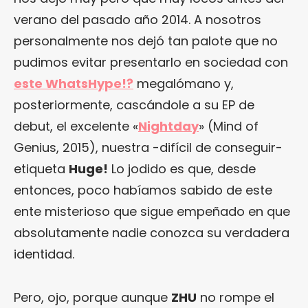
verano del pasado año 2014. A nosotros
personalmente nos dejó tan palote que no
pudimos evitar presentarlo en sociedad con
este WhatsHype!?
megalómano y,
posteriormente, cascándole a su EP de
debut, el excelente «
Nightday
» (Mind of
Genius, 2015), nuestra -difícil de conseguir-
etiqueta
Huge!
Lo jodido es que, desde
entonces, poco habíamos sabido de este
ente misterioso que sigue empeñado en que
¿Te gusta fantasticmag.es?
absolutamente nadie conozca su verdadera
Pues, ahora que esta web está inactiva,
identidad.
puede interesarte que la aventura
continúa en
sinceramente.cc
.
Pero, ojo, porque aunque
ZHU
no rompe el