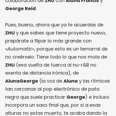
colaboración de
ZHU
con
Aluna Francis
y
George Reid
.
Pues, bueno, ahora que ya te acuerdas de
ZHU
y que sabes que tiene proyecto nuevo,
prepárate a flipar lo más grande con
«
Automatic
«, porque esto es un temarral de
no creérselo. Tiene todo lo que nos mola de
ZHU
(esa vuelta de tuerca al nu-r&B no
exenta de distancia irónica), de
AlunaGeorge
(la voz de
Aluna
y las rítmicas
tan cercanas al pop electrónico de pata
negra que suele practicar
George
) e incluso
incorpora un saxo final que, por si a esas
alturas no estas muerto, te acaba dando la