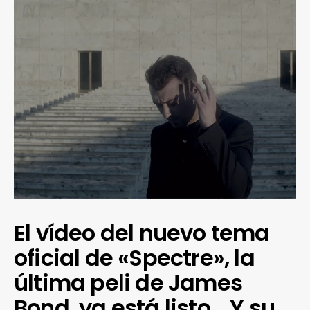
El vídeo del nuevo tema
oficial de «Spectre», la
última peli de James
Bond, ya está listo… Y su