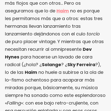
más flojos que con otros… Pero os
aseguramos que lo de
Haim
no es porque
les permitamos más que a otros: estas tres
hermanas llevan lanzamiento tras
lanzamiento dejándonos con el culo
torcío
de puro placer vintage. Y mientras que otras
necesitan recurrir al omnipresente
Dev
Hynes
para hacerse un lavado de cara
radical (¿hola? ¿
Solange
? ¿
Sky Ferreira
?),
lo de las
Haim
no huele a subirse a la ola de
lo-fismo ochentoso para acaparar más
miradas porque, básicamente, su música
siempre ha sonado como este esplendoroso
«
Falling
«: con ese bajo retro-crujiente, con
esa percusión enlatada y con esos coros