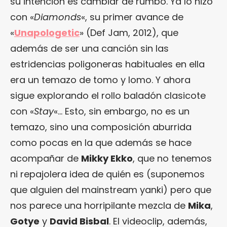
su intención es cambiar de rumbo. Ya lo hizo
con «
Diamonds
«, su primer avance de
«
Unapologetic
» (Def Jam, 2012), que
además de ser una canción sin las
estridencias poligoneras habituales en ella
era un temazo de tomo y lomo. Y ahora
sigue explorando el rollo baladón clasicote
con «
Stay
«… Esto, sin embargo, no es un
temazo, sino una composición aburrida
como pocas en la que además se hace
acompañar de
Mikky Ekko
, que no tenemos
ni repajolera idea de quién es (suponemos
que alguien del mainstream yanki) pero que
nos parece una horripilante mezcla de
Mika
,
Gotye
y
David Bisbal
. El videoclip, además,