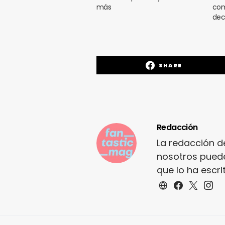
más
com
dec
SHARE
Redacción
La redacción d
nosotros puede
que lo ha escr