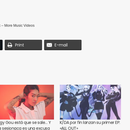
c
–
More Music Videos
Print
E-mail
gy Gou está que se sale… Y
K/DA por fin lanzan su primer EP:
a sesionaca es una excusa
«ALL OUT»