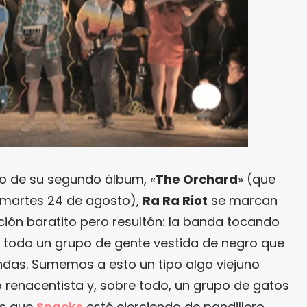
to de su segundo álbum, «
The Orchard
» (que
o martes 24 de agosto),
Ra Ra Riot
se marcan
ción baratito pero resultón: la banda tocando
 todo un grupo de gente vestida de negro que
ndas. Sumemos a esto un tipo algo viejuno
o renacentista y, sobre todo, un grupo de gatos
os que
Snacks
esté ejerciendo de pandillero