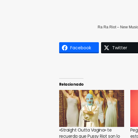
Ra Ra Riot
–
New Musi
Facebook
Twitter
Relacionado
«Straight Outta Vagina» te
Peg
recuerda que Pussy Riot son lo
est