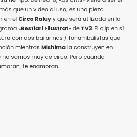
 más que un video al uso, es una pieza
n en el
Circo Raluy
y que será utilizada en la
grama «
Bestiari I·llustrat
» de
TV3
. El clip en sí
tura con dos bailarinas / fonambulistas que
anción mientras
Mishima
la construyen en
os no somos muy de circo. Pero cuando
amoran, te enamoran.