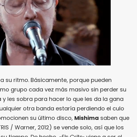
a su ritmo. Básicamente, porque pueden
como grupo cada vez más masivo sin perder su
a y les sobra para hacer lo que les da la gana
cualquier otra banda estaría perdiendo el culo
romocionen su último disco,
Mishima
saben que
TRIS / Warner, 2012) se vende solo, así que los
 su tiempo. De hecho, «
Els Crits
» viene a ser el