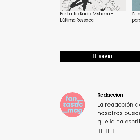
Fantastic Radio. Mishima –
12 
L’última Ressaca
par
SHARE
Redacción
La redacción d
nosotros puede
que lo ha escr