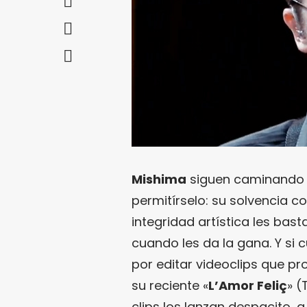
Mishima
siguen caminando 
permitírselo: su solvencia 
integridad artística les bast
cuando les da la gana. Y si 
por editar videoclips que p
su reciente «
L’Amor Feliç
» (
clips los lanzan despacito, a