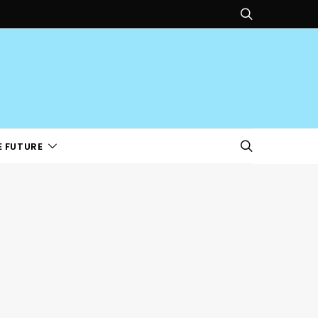
E FUTURE