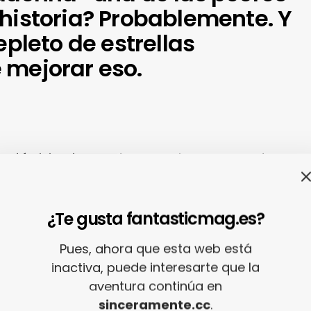
 historia? Probablemente. Y
epleto de estrellas
 mejorar eso.
está viviendo uno de sus mejores momentos:
ada con no envejecer, con mantener un
igilar su trono de
Reina del Pop
a lo «
Game of
¿Te gusta fantasticmag.es?
violencia si es necesario)… Será lo que sea, pero
ho anteriormente parece ir en la carrera actual
Pues, ahora que esta web está
e que lo que debería ser lo realmente
inactiva, puede interesarte que la
aventura continúa en
, no se explican patinazos como este «
Bitch I’m
sinceramente.cc
.
ía haber sido un
statement
de puta madre. Pero