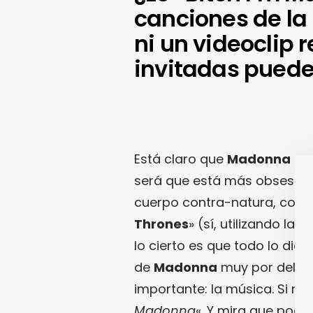
canciones de la
ni un videoclip r
invitadas puede
Está claro que
Madonna
no 
será que está más obsesion
cuerpo contra-natura, con v
Thrones
» (sí, utilizando la 
lo cierto es que todo lo dic
de
Madonna
muy por delant
importante: la música. Si no
Madonna
«. Y mira que podr