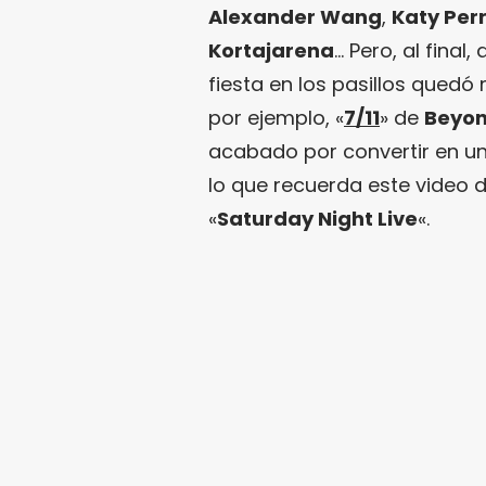
Alexander Wang
,
Katy Per
Kortajarena
… Pero, al fina
fiesta en los pasillos quedó
por ejemplo, «
7/11
» de
Beyo
acabado por convertir en un
lo que recuerda este video d
«
Saturday Night Live
«.