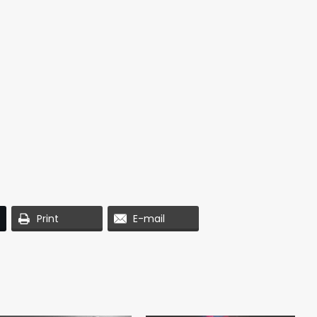
Print
E-mail