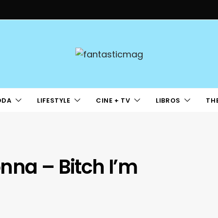
ODA
LIFESTYLE
CINE + TV
LIBROS
TH
nna – Bitch I’m