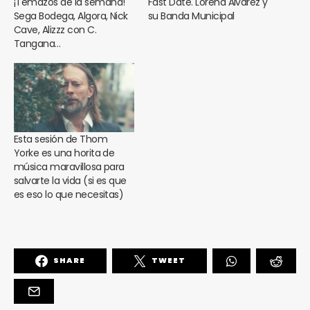
¡Temazos de la semana!
Fast Date. Lorena Álvarez y
Sega Bodega, Algora, Nick
su Banda Municipal
Cave, Alizzz con C.
Tangana…
Esta sesión de Thom
Yorke es una horita de
música maravillosa para
salvarte la vida (si es que
es eso lo que necesitas)
SHARE
TWEET