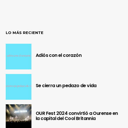
LO MÁS RECIENTE
Adiós con el corazón
Se cierra un pedazo de vida
¿Te gusta fantasticmag.es?
OUR Fest 2024 convirtió a Ourense en
la capital del Cool Britannia
Pues, ahora que esta web está inactiva,