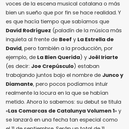
voces de la escena musical catalana o más
bien un sueño que por fin se hace realidad. Y
es que hacía tiempo que sabíamos que
David Rodríguez
(paladín de la música más
inquieta al frente de
Beef
y
La Estrella de
David
, pero también a la producción, por
ejemplo, de
La Bien Querida
) y
Joël Iriarte
(es decir:
Joe Crepúsculo
) estaban
trabajando juntos bajo el nombre de
Junco y
Diamante
, pero pocos podíamos intuir
realmente la locura en la que se habían
metido. Ahora lo sabemos: su debut se titula
«
Las Comarcas de Catalunya Volumen 1
» y
se lanzará en una fecha tan especial como
el 11 de septiembre. Serán un total de 11