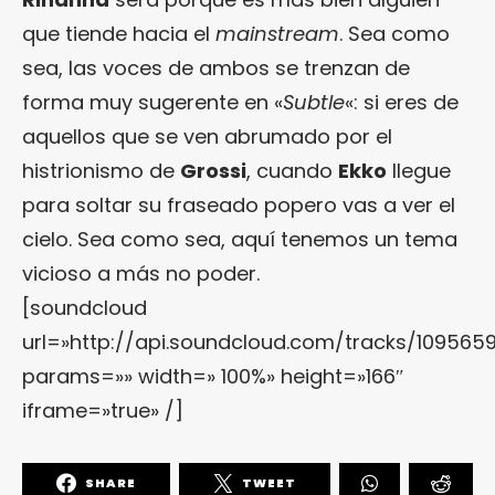
que tiende hacia el
mainstream
. Sea como
sea, las voces de ambos se trenzan de
forma muy sugerente en «
Subtle
«: si eres de
aquellos que se ven abrumado por el
histrionismo de
Grossi
, cuando
Ekko
llegue
para soltar su fraseado popero vas a ver el
cielo. Sea como sea, aquí tenemos un tema
vicioso a más no poder.
[soundcloud
url=»http://api.soundcloud.com/tracks/109565
params=»» width=» 100%» height=»166″
iframe=»true» /]
SHARE
TWEET