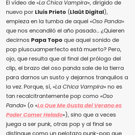
El vídeo de «
La Chica Vampira
«, dirigido de
nuevo por
Lluís Prieto
(
Llaüt Digital
),
empieza en la tumba de aquel «
Oso Panda
»
que nos encandiló el año pasado… ¿Quieren
decirnos
Papa Topo
que aquel sonido de
pop pluscuamperfecto está muerto? Pero,
ojo, que resulta que al final del prólogo del
clip, el brazo del oso panda sale de la tierra
para darnos un susto y dejarnos tranquilos a
la vez. Porque, sí, «
La Chica Vampira
» no es
tan recalcitrantemente pop como «
Oso
Panda
» (o «
Lo Que Me Gusta del Verano es
Poder Comer Helado
«), sino que a veces
juega a ser punk, otras pop y al final se
distingue como un pelotazo punk-pop que