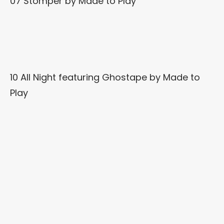
07 Stomper
by
Made to Play
10 All Night featuring Ghostape
by
Made to
Play