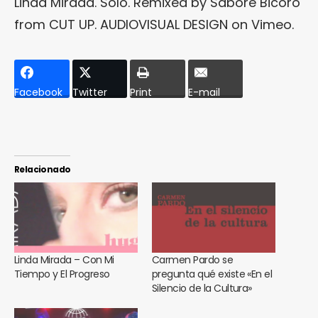
Linda Mirada. Solo. Remixed by Sabore Bicoro
from
CUT UP. AUDIOVISUAL DESIGN
on
Vimeo
.
Facebook
Twitter
Print
E-mail
Relacionado
Linda Mirada – Con Mi
Carmen Pardo se
Tiempo y El Progreso
pregunta qué existe «En el
Silencio de la Cultura»