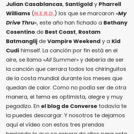
Julian Casablancas
,
Santigold
y
Pharrell
Williams
(
N.E.R.D.
) los que se marcaron «
My
Drive Thru
«, este año han fichado a
Bethany
Cosentino
de
Best Coast
,
Rostam
Batmanglij
de
Vampire Weekend
y a
Kid
Cudi
himself. La canción por fin está en el
aire, se llama «
All Summer
» y debería de ser
la canción que cerrara todos los chiringuitos
de la costa mundial durante los meses que
quedan de calor. Como no podía ser de otra
manera, el tema es optimista, alegre y muy
pegadizo. En
el blog de Converse
todavía te
la puedes descargar. Y nosotros te dejamos
aquí el vídeo con estos tres prendas
haciendo lo que se espera de ellos para esta