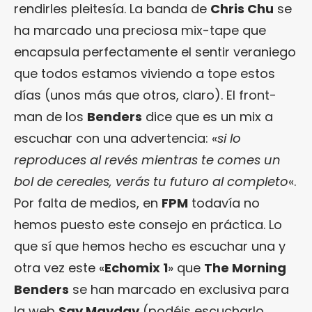
rendirles pleitesía. La banda de
Chris Chu
se
ha marcado una preciosa mix-tape que
encapsula perfectamente el sentir veraniego
que todos estamos viviendo a tope estos
días (unos más que otros, claro). El front-
man de los
Benders
dice que es un mix a
escuchar con una advertencia: «
si lo
reproduces al revés mientras te comes un
bol de cereales, verás tu futuro al completo
«.
Por falta de medios, en
FPM
todavía no
hemos puesto este consejo en práctica. Lo
que sí que hemos hecho es escuchar una y
otra vez este «
Echomix 1
» que
The Morning
Benders
se han marcado en exclusiva para
la web
Say Mayday
(podéis escucharlo