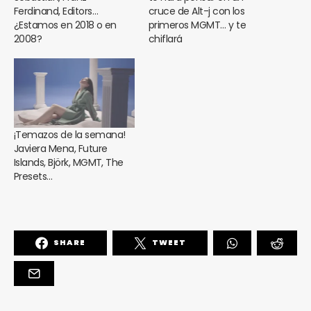
Ferdinand, Editors…
cruce de Alt-j con los
¿Estamos en 2018 o en
primeros MGMT… y te
2008?
chiflará
¡Temazos de la semana!
Javiera Mena, Future
Islands, Björk, MGMT, The
Presets…
SHARE
TWEET