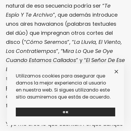
natural de esa secuencia podría ser “
Te
Espío Y Te Archivo
”, que además introduce
unos aires hawaianos (palabras textuales
del dúo) que impregnan otros cortes del
disco (“
Cómo Seremos
”, “
La Lluvia, El Viento,
Los Contratiempos
”, “Mi
ra Lo Que Se Oye
Cuando Estamos Callados
” y “
El Señor De Ese
Bar
”). Esa frescura formal no impide que
Bla
Utilizamos cookies para asegurar que
se atrevan a tratar cuestiones un poco más
damos la mejor experiencia al usuario
profundas relacionadas con el día a día de
en nuestra web. Si sigues utilizando este
cualquier individuo para que se les tome, por
sitio asumiremos que estás de acuerdo.
fin, en serio (no como ocurría con
L-Kan
).
OK
Y yo me creo lo que cuentan. Porque aunque