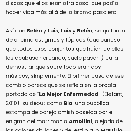
discos que ellos eran otra cosa, que podía
haber vida más allá de la broma pasajera.
Así que
Belén
y
Luis
,
Luis
y
Belén
, se quitaron
de encima estigmas y tópicos (qué curioso
que todos esos conjuntos que huían de ellos
los acabasen creando, suele pasar…) para
demostrar que sobre todo eran dos
músicos, simplemente. El primer paso de ese
cambio parece que se refleja en la propia
portada de “
La Mejor Enfermedad
” (Elefant,
2010), su debut como
Bla
: una bucólica
estampa de pareja amish poseída por el
enigma del matrimonio
Arnolfini
, alejada de
los colores chillones y del estilo a lo
Martirio