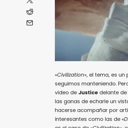
«
Civilization
«, el tema, es un
seguimos manteniendo. Pero
video de
Justice
delante de 
las ganas de echarle un vist
hacerse acompañar por arti
interesantes como las de «
D
es el caso de «
Civilization
«, 