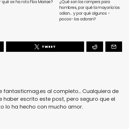
r qué se ha roto Flos Mariae?
¿Qué son los rompers para
hombres, por qué la mayoría los
odian… y por qué algunos -
pocos- los adoran?
TWEET
e fantasticmag.es al completo... Cualquiera de
 haber escrito este post, pero seguro que el
ito lo ha hecho con mucho amor.