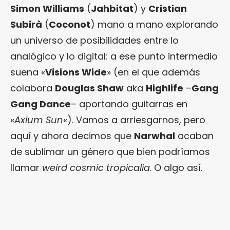
Simon Williams
(
Jahbitat
) y
Cristian
Subirà
(
Coconot
) mano a mano explorando
un universo de posibilidades entre lo
analógico y lo digital: a ese punto intermedio
suena «
Visions Wide
» (en el que además
colabora
Douglas Shaw
aka
Highlife
–
Gang
Gang Dance
– aportando guitarras en
«
Axium Sun
«). Vamos a arriesgarnos, pero
aquí y ahora decimos que
Narwhal
acaban
de sublimar un género que bien podríamos
llamar
weird cosmic tropicalia
. O algo así.