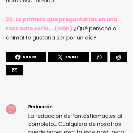
horas escribiendo.
20. Lo primero que preguntarías en una
Fast Date sería… (Iván)
¿Qué persona o
animal te gustaría ser por un día?
SHARE
TWEET
Redacción
La redacción de fantasticmag.es al
completo... Cualquiera de nosotros
puede haber escrito este post, pero