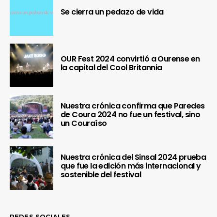
Se cierra un pedazo de vida
OUR Fest 2024 convirtió a Ourense en
la capital del Cool Britannia
Nuestra crónica confirma que Paredes
¿Te gusta fantasticmag.es?
de Coura 2024 no fue un festival, sino
un Couraíso
Pues, ahora que esta web está inactiva,
puede interesarte que la aventura
Nuestra crónica del Sinsal 2024 prueba
continúa en
sinceramente.cc
.
que fue la edición más internacional y
sostenible del festival
REDES SOCIALES