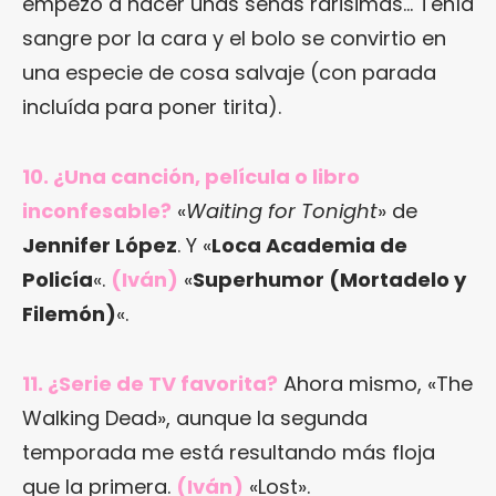
empezo a hacer unas señas rarisimas… Tenía
sangre por la cara y el bolo se convirtio en
una especie de cosa salvaje (con parada
incluída para poner tirita).
10. ¿Una canción, película o libro
inconfesable?
«
Waiting for Tonight
» de
Jennifer López
. Y «
Loca Academia de
Policía
«.
(Iván)
«
Superhumor (Mortadelo y
Filemón)
«.
11. ¿Serie de TV favorita?
Ahora mismo, «The
Walking Dead», aunque la segunda
temporada me está resultando más floja
que la primera.
(Iván)
«Lost».