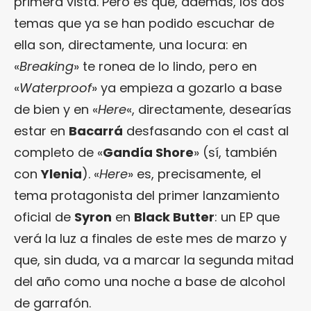
primera vista. Pero es que, además, los dos
temas que ya se han podido escuchar de
ella son, directamente, una locura: en
«
Breaking
» te ronea de lo lindo, pero en
«
Waterproof
» ya empieza a gozarlo a base
de bien y en «
Here
«, directamente, desearías
estar en
Bacarrá
desfasando con el cast al
completo de «
Gandía Shore
» (sí, también
con
Ylenia
). «
Here
» es, precisamente, el
tema protagonista del primer lanzamiento
oficial de
Syron
en
Black Butter
: un EP que
verá la luz a finales de este mes de marzo y
que, sin duda, va a marcar la segunda mitad
del año como una noche a base de alcohol
de garrafón.