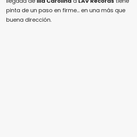
llegada de
Illa Carolina
a
LAV Records
tiene
pinta de un paso en firme… en una más que
buena dirección.