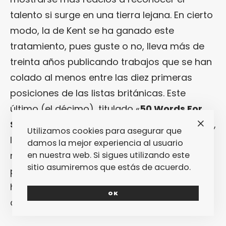
talento si surge en una tierra lejana. En cierto
modo, la de Kent se ha ganado este
tratamiento, pues guste o no, lleva más de
treinta años publicando trabajos que se han
colado al menos entre las diez primeras
posiciones de las listas británicas. Este
último (el décimo), titulado «
50 Words For
Snow»
(Noble & Brite, 2011) no ha sido menos,
Utilizamos cookies para asegurar que
lo cual dice bastante del por qué de ese
damos la mejor experiencia al usuario
respeto que se ha ganado: principalmente,
en nuestra web. Si sigues utilizando este
sitio asumiremos que estás de acuerdo.
por la profunda personalidad de la
Bush
hace gala a la hora de escribir sus
OK
composiciones.