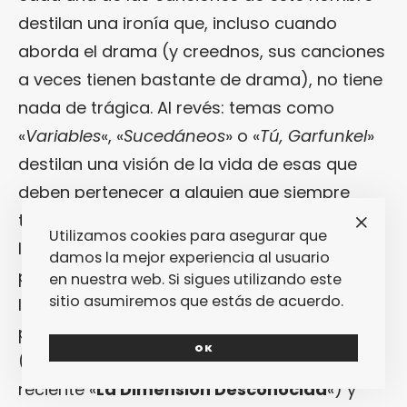
destilan una ironía que, incluso cuando
aborda el drama (y creednos, sus canciones
a veces tienen bastante de drama), no tiene
nada de trágica. Al revés: temas como
«
Variables
«, «
Sucedáneos
» o «
Tú, Garfunkel
»
destilan una visión de la vida de esas que
deben pertenecer a alguien que siempre
tiene la sonrisa a media asta elevada en sus
Utilizamos cookies para asegurar que
labios. Eso sí, eso no quita que, cuando se
damos la mejor experiencia al usuario
pone matador, mejor será que prepares las
en nuestra web. Si sigues utilizando este
sitio asumiremos que estás de acuerdo.
lágrimas… Así lo prueba «
Por Tradición
«, por
poner un ejemplo. Han bastado dos discos
OK
(«
A Propósito de Garfunkel
» y el más
reciente «
La Dimensión Desconocida
«) y