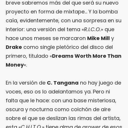
breve sabremos más del que será su nuevo
proyecto en forma de mixtape… Y la bomba
caía, evidentemente, con una sorpresa en su
interior: una versión del tema «
R.I.C.O.
» que
hace unos meses se marcaron
Mike Mill
y
Drake
como single pletórico del disco del
primero, titulado «
Dreams Worth More Than
Money
«.
En la versión de
C. Tangana
no hay juego de
voces, eso os lo adelantamos ya. Pero ni
falta que le hace: con una base misteriosa,
oscura y nocturna como colchón de aire
sobre el que se deslizan las rimas del artista,
esta «
C.H.I.T.O.
» tiene alma de
grower
de esos