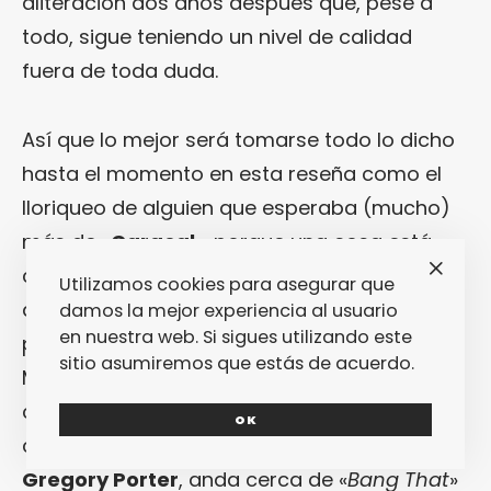
aliteración dos años después que, pese a
todo, sigue teniendo un nivel de calidad
fuera de toda duda.
Así que lo mejor será tomarse todo lo dicho
hasta el momento en esta reseña como el
lloriqueo de alguien que esperaba (mucho)
más de «
Caracal
«, porque una cosa está
clara:
Disclosure
han despachado un disco
Utilizamos cookies para asegurar que
que va a ir dejando caer single tras single
damos la mejor experiencia al usuario
en nuestra web. Si sigues utilizando este
pluscuamperfecto en los próximos meses.
sitio asumiremos que estás de acuerdo.
Más allá del sublime «
Omen
«, hay que tener
cuidado con movimientos magnánimos
OK
como «
Hold On
» (que, con voz del jazzman
Gregory Porter
, anda cerca de «
Bang That
»