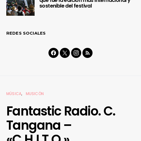
que fue la edición más internacional y
sostenible del festival
REDES SOCIALES
MÚSICA
MUSICÓN
Fantastic Radio. C.
Tangana –
«C.H.I.T.O.»