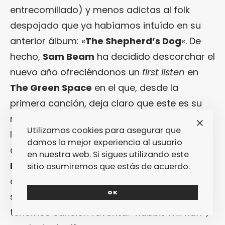
entrecomillado) y menos adictas al folk
despojado que ya habíamos intuído en su
anterior álbum: «
The Shepherd’s Dog
«. De
hecho,
Sam Beam
ha decidido descorchar el
nuevo año ofreciéndonos un
first listen
en
The Green Space
en el que, desde la
primera canción, deja claro que este es su
nuevo sonido, por mucho que múltiples sean
Utilizamos cookies para asegurar que
los fans que sigan pretendiendo que
damos la mejor experiencia al usuario
componga como en los tiempos de «
Our
en nuestra web. Si sigues utilizando este
Endless Numbered Days
«… Lo cortés no
sitio asumiremos que estás de acuerdo.
quita lo valiente: todo el nuevo material
OK
suena arrebatador. Eso sí, en
FPM
ya
tenemos canción favorita: «
Rabbit Will Run
«,