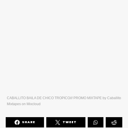
CABALLITO BAILA DE CHICO TROPICO/// PROMO MIXTAPE
by
Caballito
Mixtapes
on
Mixcloud
SHARE
TWEET