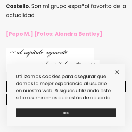
Costello
. Son mi grupo español favorito de la
actualidad.
[Pepo M.] [Fotos: Alondra Bentley]
Utilizamos cookies para asegurar que
damos la mejor experiencia al usuario
SHARE
TWEET
en nuestra web. Si sigues utilizando este
sitio asumiremos que estás de acuerdo.
OK