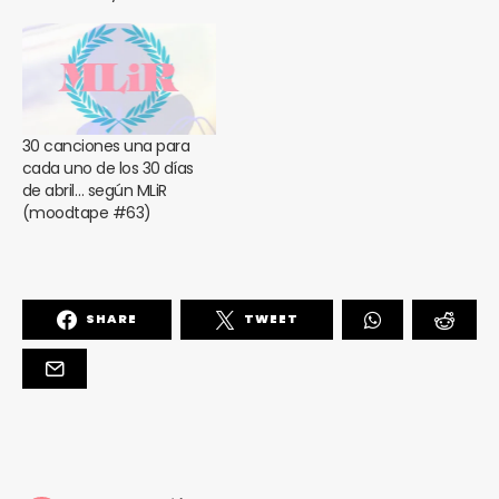
30 canciones una para
cada uno de los 30 días
de abril… según MLiR
(moodtape #63)
SHARE
TWEET