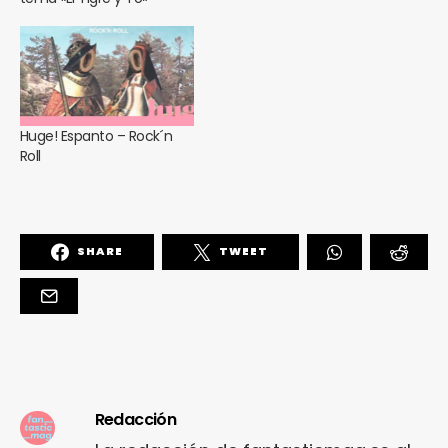
Huge! Espanto – Rock´n
Roll
SHARE
TWEET
Redacción