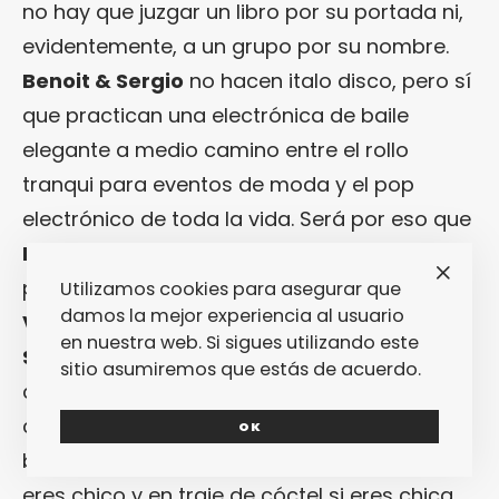
no hay que juzgar un libro por su portada ni,
evidentemente, a un grupo por su nombre.
Benoit & Sergio
no hacen italo disco, pero sí
que practican una electrónica de baile
elegante a medio camino entre el rollo
tranqui para eventos de moda y el pop
electrónico de toda la vida. Será por eso que
DFA
fueron los primeros en echarles el ojo,
por mucho que ahora se pasen a
Utilizamos cookies para asegurar que
damos la mejor experiencia al usuario
Visionquest
para lanzar su nuevo EP, «
New
en nuestra web. Si sigues utilizando este
Ships
«, del que ya podemos escuchar la
sitio asumiremos que estás de acuerdo.
canción titular: casi seis minutos de un
coolism cada vez más deep que hay que
OK
bailar, evidentemente, en traje chaqueta si
eres chico y en traje de cóctel si eres chica.