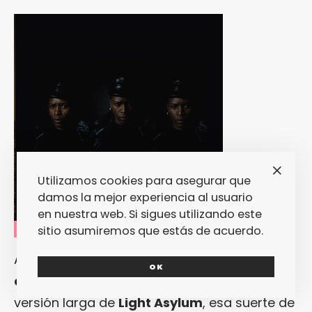
Utilizamos cookies para asegurar que
damos la mejor experiencia al usuario
en nuestra web. Si sigues utilizando este
sitio asumiremos que estás de acuerdo.
Ametrallando. Así comienza el
homónimo
OK
debut
(Kemado / Mexican Summer, 2012) en
versión larga de
Light Asylum
, esa suerte de