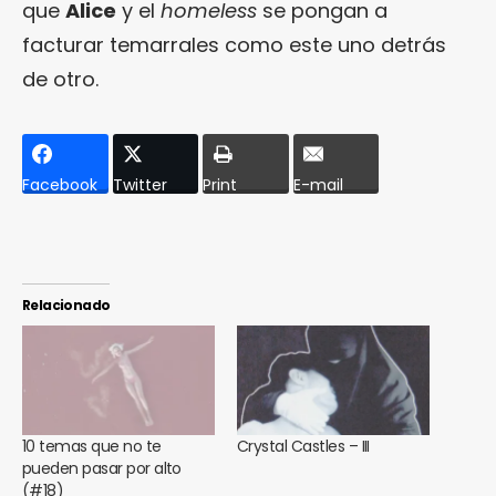
que
Alice
y el
homeless
se pongan a
facturar temarrales como este uno detrás
de otro.
Facebook
Twitter
Print
E-mail
Relacionado
10 temas que no te
Crystal Castles – III
pueden pasar por alto
(#18)