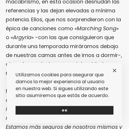
macabrismo, en esta ocasión desnudan las
referencias y las dejan elevadas a mínima
potencia. Ellos, que nos sorprendieron con la
épica de canciones como «
Marching Song
»
o «
Argyria
» -con las que consiguieron que
durante una temporada miráramos debajo
de nuestras camas antes de irnos a dormir-,
ahora han optado por una intensidad
recogida y minimalista.
Utilizamos cookies para asegurar que
damos la mejor experiencia al usuario
en nuestra web. Si sigues utilizando este
No en vano,
Daniel Copeman
ya había
sitio asumiremos que estás de acuerdo.
declarado que para este disco tenían
“una
idea más clara de lo que queríamos y el
OK
modo en que podríamos conseguirlo.
Estamos más seguros de nosotros mismos y