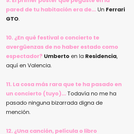
9. El primer póster que pegaste en la
pared de tu habitación era de…
Un
Ferrari
GTO
.
10. ¿En qué festival o concierto te
avergüenzas de no haber estado como
espectador?
Umberto
en la
Residencia
,
aquí en Valencia.
11. La cosa más rara que te ha pasado en
un concierto (tuyo)…
Todavía no me ha
pasado ninguna bizarrada digna de
mención.
12. ¿Una canción, película o libro