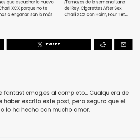
nes que escuchar lo nuevo
¡Temazos de la semana! Lana
Charli XCX porque no te
del Rey, Cigarettes After Sex,
os a engañar: son lo más
Charli XCX con Haim, Four Tet…
TWEET
e fantasticmag.es al completo... Cualquiera de
 haber escrito este post, pero seguro que el
ito lo ha hecho con mucho amor.