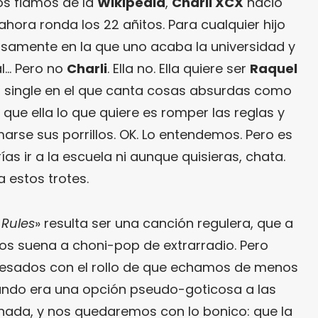
nos fiamos de la
Wikipedia
,
Charli XCX
nació
 ahora ronda los 22 añitos. Para cualquier hijo
isamente en la que uno acaba la universidad y
al… Pero no
Charli
. Ella no. Ella quiere ser
Raquel
 single en el que canta cosas absurdas como
, que ella lo que quiere es romper las reglas y
umarse sus porrillos. OK. Lo entendemos. Pero es
ías ir a la escuela ni aunque quisieras, chata.
 estos trotes.
 Rules
» resulta ser una canción regulera, que a
os suena a choni-pop de extrarradio. Pero
esados con el rollo de que echamos de menos
ando era una opción pseudo-goticosa a las
nada, y nos quedaremos con lo bonico: que la