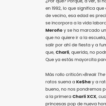
¿Por qué? Porque, a ver, si 
en 1992, lo que significa que
de vecino, esa edad es prec
se incorpora a la vida labor
Meroño
y se ha marcado un
que no quiere ir a la escuela
salir por ahí de fiesta y a f
que,
Charli
, querida, no podr
Que ya estás mayorcita para
Más rollo criticón:»
Break The
ratos suena a
Ke$ha
y a rat
bueno, no nos pondremos p
a la primera
Charli XCX
, cu
princesas pop de nueva hor