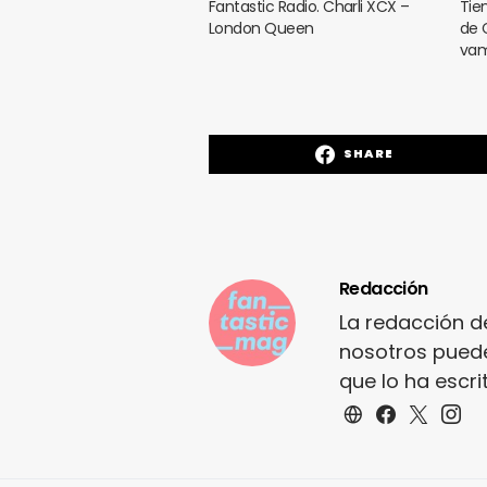
Fantastic Radio. Charli XCX –
Tie
London Queen
de 
vam
SHARE
Redacción
La redacción d
nosotros puede
que lo ha escr