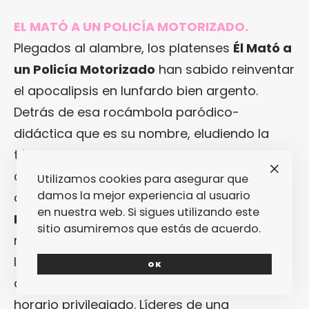
EL MATÓ A UN POLICÍA MOTORIZADO.
Plegados al alambre, los platenses
Él Mató a
un Policía Motorizado
han sabido reinventar
el apocalipsis en lunfardo bien argento.
Detrás de esa rocámbola paródico-
didáctica que es su nombre, eludiendo la
técnica y apostando por el
space rock
viral
como sello identitario más reseñable (aquel
Utilizamos cookies para asegurar que
damos la mejor experiencia al usuario
que conecta las zonas más
toxicósmicas
de
en nuestra web. Si sigues utilizando este
Los Planetas
con la falta de recursos
sitio asumiremos que estás de acuerdo.
melódicos de
Spacemen 3
o
Galaxie 500
),
la banda argentina repite por segundo año
OK
consecutivo en el
Primavera Sound
y en un
horario privilegiado. Líderes de una