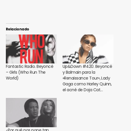
Relacionado
Fantastic Radio. Beyoncé
Up&Down #420. Beyoncé
– Girls (Who Run The
y Balmain para la
World)
«Renaissance Tour», Lady
Gaga como Harley Quinn,
el acné de Doja Cat…
¿Por qué nos pone tan