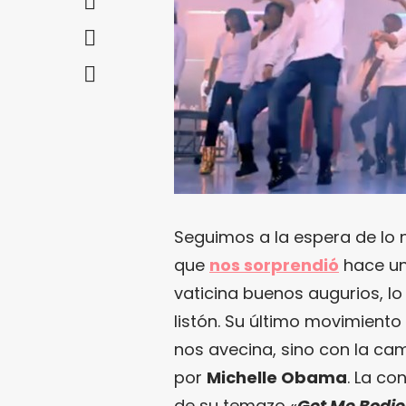
Seguimos a la espera de lo
que
nos sorprendió
hace un
vaticina buenos augurios, lo
listón. Su último movimiento
nos avecina, sino con la ca
por
Michelle Obama
. La co
de su temazo «
Get Me Bodi