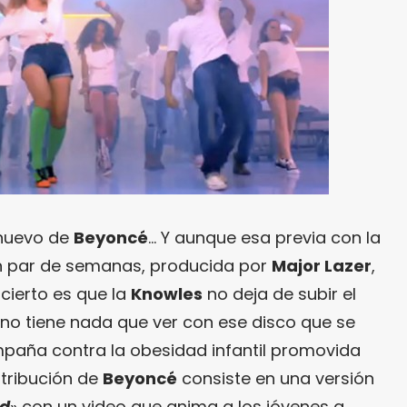
 nuevo de
Beyoncé
… Y aunque esa previa con la
 par de semanas, producida por
Major Lazer
,
 cierto es que la
Knowles
no deja de subir el
 no tiene nada que ver con ese disco que se
mpaña contra la obesidad infantil promovida
ntribución de
Beyoncé
consiste en una versión
ed
» con un video que anima a los jóvenes a