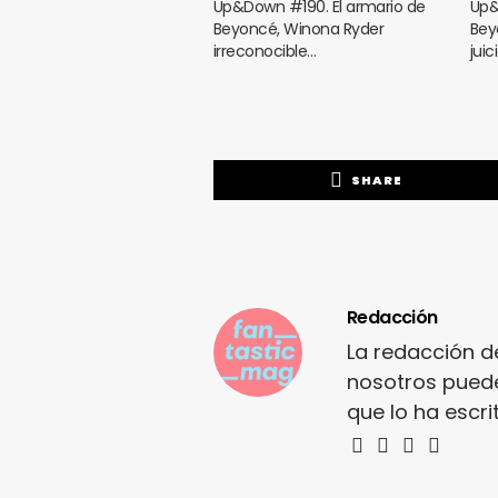
Up&Down #190. El armario de
Up&
Beyoncé, Winona Ryder
Bey
irreconocible…
jui
SHARE
Redacción
La redacción d
nosotros puede
que lo ha escr