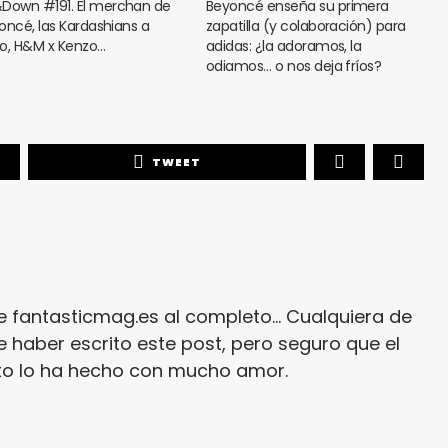
Down #191. El merchan de
Beyoncé enseña su primera
oncé, las Kardashians a
zapatilla (y colaboración) para
cio, H&M x Kenzo…
adidas: ¿la adoramos, la
odiamos… o nos deja fríos?
TWEET
e fantasticmag.es al completo... Cualquiera de
 haber escrito este post, pero seguro que el
ito lo ha hecho con mucho amor.