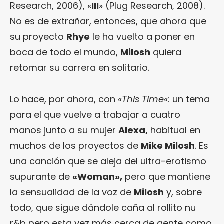
Research, 2006), «
III
» (Plug Research, 2008).
No es de extrañar, entonces, que ahora que
su proyecto
Rhye
le ha vuelto a poner en
boca de todo el mundo,
Milosh
quiera
retomar su carrera en solitario.
Lo hace, por ahora, con «
This Time
«: un tema
para el que vuelve a trabajar a cuatro
manos junto a su mujer
Alexa,
habitual en
muchos de los proyectos de
Mike Milosh
. Es
una canción que se aleja del ultra-erotismo
supurante de
«Woman»,
pero que mantiene
la sensualidad de la voz de
Milosh
y, sobre
todo, que sigue dándole caña al rollito nu
r&b pero esta vez más cerca de gente como