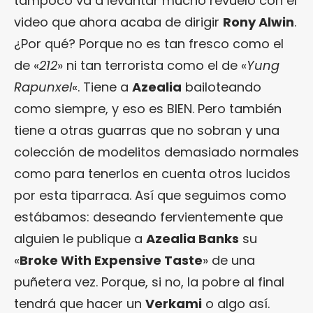
tampoco va a levantar mucho revuelo con el
video que ahora acaba de dirigir
Rony Alwin
.
¿Por qué? Porque no es tan fresco como el
de «
212
» ni tan terrorista como el de «
Yung
Rapunxel
«. Tiene a
Azealia
bailoteando
como siempre, y eso es BIEN. Pero también
tiene a otras guarras que no sobran y una
colección de modelitos demasiado normales
como para tenerlos en cuenta otros lucidos
por esta tiparraca. Así que seguimos como
estábamos: deseando fervientemente que
alguien le publique a
Azealia Banks
su
«
Broke With Expensive Taste
» de una
puñetera vez. Porque, si no, la pobre al final
tendrá que hacer un
Verkami
o algo así.